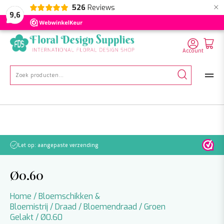
×
526
Reviews
NL
EN
DE
9,6
Account
Zoeken
naar:
Let op: aangepaste verzending
Ø0.60
Home
/
Bloemschikken &
Bloemistrij
/
Draad
/
Bloemendraad
/
Groen
Gelakt
/ Ø0.60