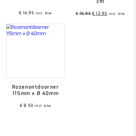
cm
€
14,95
Oorspronkelijke
Huidige
incl. btw
€
16,95
€
12,95
incl. btw
prijs
prijs
was:
is:
€ 16,95.
€ 12,95.
Rozenontdoorner
115mm x Ø 40mm
€
8,50
incl. btw