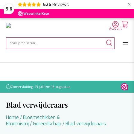
×
526
Reviews
NL
EN
DE
9,6
Account
Zoeken
naar:
Zomersluiting: 13 juli t/m 16 augustus
Let o
Blad verwijderaars
Home
/
Bloemschikken &
Bloemistrij
/
Gereedschap
/ Blad verwijderaars