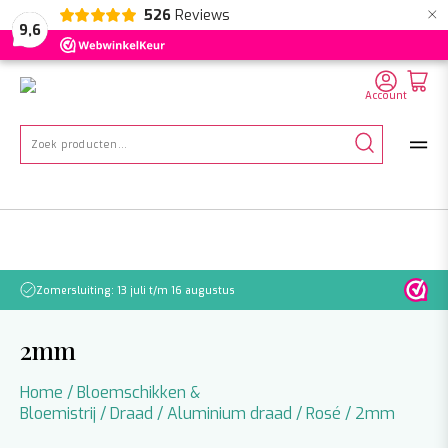
×
526
Reviews
NL
EN
DE
9,6
Account
Zoeken
naar:
Zomersluiting: 13 juli t/m 16 augustus
Let o
2mm
Home
/
Bloemschikken &
Bloemistrij
/
Draad
/
Aluminium draad
/
Rosé
/ 2mm