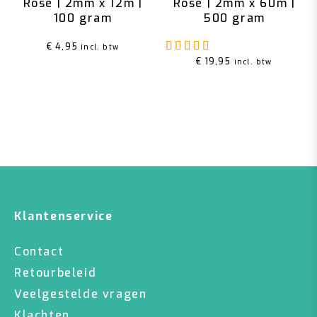
Rosé | 2mm x 12m |
Rosé | 2mm x 60m |
100 gram
500 gram
Gewaardeerd
5.00
u
€
4,95
incl. btw
€
19,95
incl. btw
Klantenservice
Contact
Retourbeleid
Veelgestelde vragen
Klachten