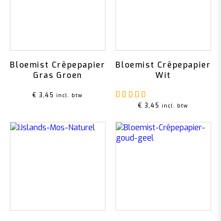
Bloemist Crêpepapier
Bloemist Crêpepapier
Gras Groen
Wit
Gewaardeerd
5.00
u
€
3,45
incl. btw
€
3,45
incl. btw