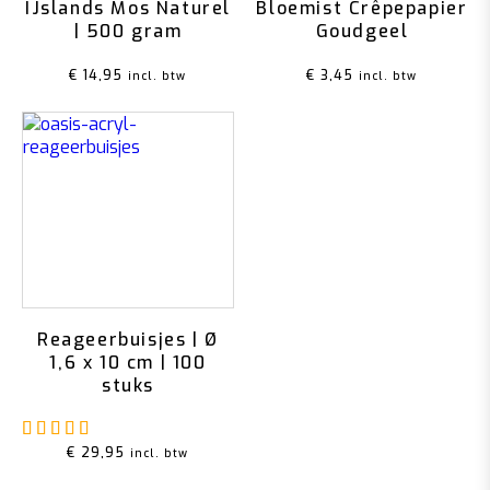
IJslands Mos Naturel
Bloemist Crêpepapier
| 500 gram
Goudgeel
€
14,95
€
3,45
incl. btw
incl. btw
Reageerbuisjes | Ø
1,6 x 10 cm | 100
stuks
Gewaardeerd
5.00
uit 5
€
29,95
incl. btw