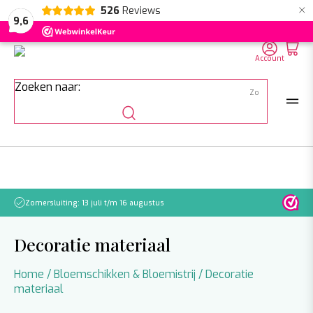
×
526
Reviews
NL
EN
DE
9,6
Account
Zoeken naar:
Zomersluiting: 13 juli t/m 16 augustus
Let o
Decoratie materiaal
Home
/
Bloemschikken & Bloemistrij
/ Decoratie
materiaal