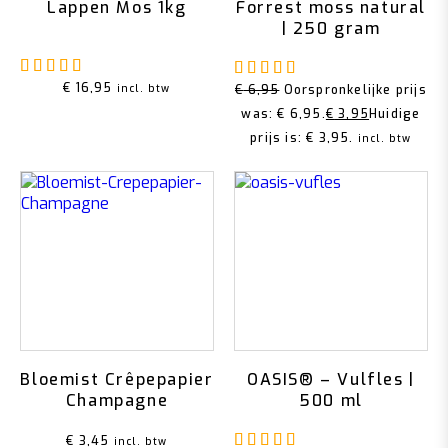
Lappen Mos 1kg
Forrest moss natural
| 250 gram
Gewaardeerd
5.00
uit 5
Gewaardeerd
5.00
u
€
16,95
incl. btw
€
6,95
Oorspronkelijke prijs
was: € 6,95.
€
3,95
Huidige
prijs is: € 3,95.
incl. btw
Bloemist Crêpepapier
OASIS® – Vulfles |
Champagne
500 ml
Gewaardeerd
4.67
u
€
3,45
incl. btw