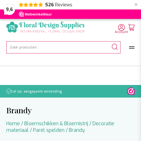
×
526
Reviews
NL
EN
DE
9,6
Account
Zoeken
naar:
Let op: aangepaste verzending
Brandy
Home
/
Bloemschikken & Bloemistrij
/
Decoratie
materiaal
/
Parel spelden
/ Brandy