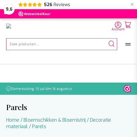
×
526
Reviews
NL
EN
DE
9,6
Account
Zoeken
naar:
Zomersluiting: 13 juli t/m 16 augustus
Let o
Parels
Home
/
Bloemschikken & Bloemistrij
/
Decoratie
materiaal
/ Parels