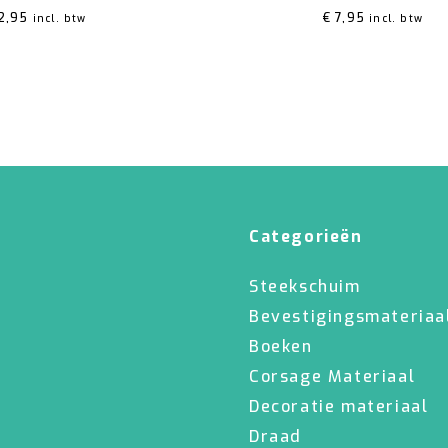
2,95
€
7,95
incl. btw
incl. btw
Categorieën
Steekschuim
Bevestigingsmateriaa
Boeken
Corsage Materiaal
Decoratie materiaal
Draad