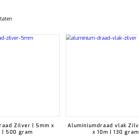
Schors
Wol Vilt
Wolkoord
Gesorteerd
ltaten
MERCHANDISE
op
VOEDING EN
BESCHERMING
populariteit
Petten
Merken
T-shirts
Bladglans
Truien
Bloemen voeding
Schoonmaak artikelen
raad Zilver | 5mm x
Aluminiumdraad vlak Zil
 | 500 gram
x 10m | 130 gram