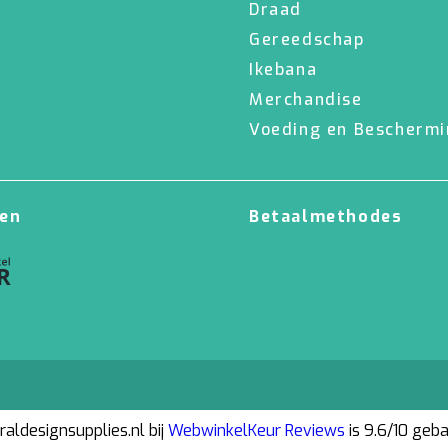
Draad
Gereedschap
Ikebana
Merchandise
Voeding en Bescherm
en
Betaalmethodes
aldesignsupplies.nl bij
WebwinkelKeur Reviews
is 9.6/10 geb