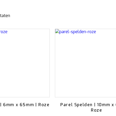
Schors
Wol Vilt
Wolkoord
Gesorteerd
ltaten
MERCHANDISE
op
VOEDING EN
BESCHERMING
populariteit
Petten
Merken
T-shirts
Bladglans
Truien
Bloemen voeding
Schoonmaak artikelen
 | 6mm x 65mm | Roze
Parel Spelden | 10mm x
Roze