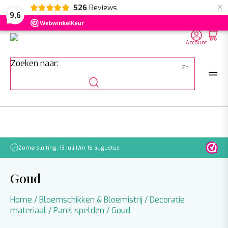
×
526
Reviews
NL
EN
DE
9,6
Account
Zoeken naar:
Zomersluiting: 13 juli t/m 16 augustus
Let o
Goud
Home
/
Bloemschikken & Bloemistrij
/
Decoratie
materiaal
/
Parel spelden
/ Goud