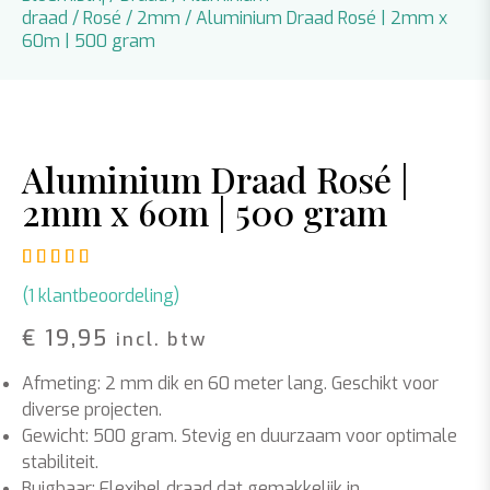
draad
/
Rosé
/
2mm
/ Aluminium Draad Rosé | 2mm x
60m | 500 gram
Aluminium Draad Rosé |
2mm x 60m | 500 gram
Gewaardeerd
1
5.00
op 5 gebaseerd op
klant waar
(
1
klantbeoordeling)
€
19,95
incl. btw
Afmeting: 2 mm dik en 60 meter lang. Geschikt voor
diverse projecten.
Gewicht: 500 gram. Stevig en duurzaam voor optimale
stabiliteit.
Buigbaar: Flexibel draad dat gemakkelijk in