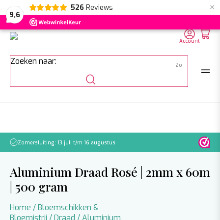
×
526
Reviews
NL
EN
DE
9,6
Account
Zoeken naar:
Zomersluiting: 13 juli t/m 16 augustus
Let o
Aluminium Draad Rosé | 2mm x 60m
| 500 gram
Home
/
Bloemschikken &
Bloemistrij
/
Draad
/
Aluminium