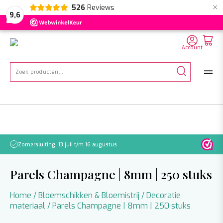
×
526
Reviews
NL
EN
DE
9,6
Account
Zoeken
naar:
Zomersluiting: 13 juli t/m 16 augustus
Let o
Parels Champagne | 8mm | 250 stuks
Home
/
Bloemschikken & Bloemistrij
/
Decoratie
materiaal
/ Parels Champagne | 8mm | 250 stuks