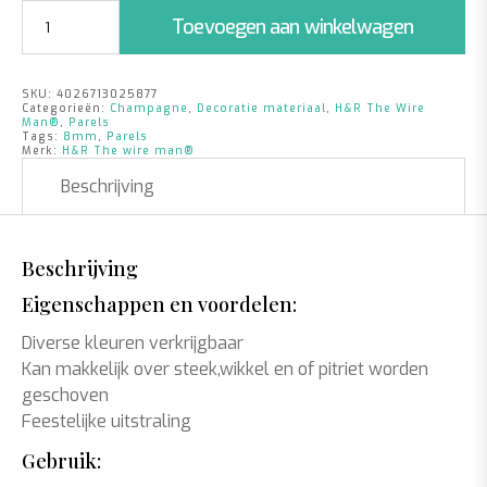
Parels
Toevoegen aan winkelwagen
Champagne
|
8mm
SKU:
4026713025877
|
Categorieën:
Champagne
,
Decoratie materiaal
,
H&R The Wire
250
Man®
,
Parels
Tags:
8mm
,
Parels
stuks
Merk:
H&R The wire man®
aantal
Beschrijving
Beschrijving
Eigenschappen en voordelen:
Diverse kleuren verkrijgbaar
Kan makkelijk over steek,wikkel en of pitriet worden
geschoven
Feestelijke uitstraling
Gebruik: