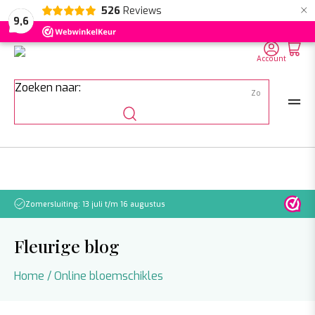
×
526
Reviews
NL
EN
DE
9,6
Account
Zoeken naar:
Zomersluiting: 13 juli t/m 16 augustus
Let o
Fleurige blog
Home
/
Online bloemschikles