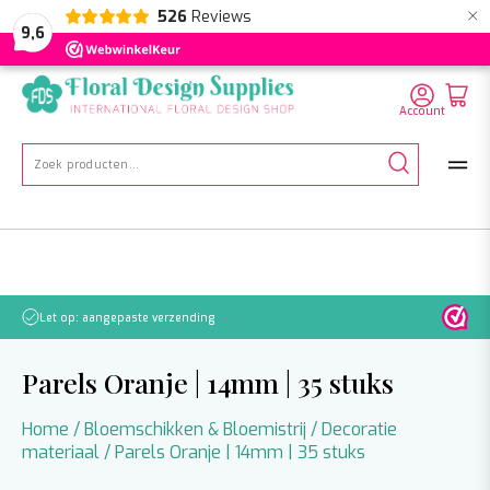
×
526
Reviews
NL
EN
DE
9,6
Account
Zoeken
naar:
Van 21 juli t/m 2 augustus worden geen zendingen verwerkt
Parels Oranje | 14mm | 35 stuks
Home
/
Bloemschikken & Bloemistrij
/
Decoratie
materiaal
/ Parels Oranje | 14mm | 35 stuks