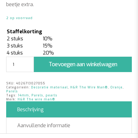
beetje extra.
2 op voorraad
Staffelkorting
2 stuks
10%
3 stuks
15%
4 stuks
20%
Parels
Toevoegen aan winkelwagen
Oranje
|
14mm
SKU:
4026713027055
|
Categorieën:
Decoratie materiaal
,
H&R The Wire Man®
,
Oranje
,
35
Parels
Tags:
14mm
,
Parels
,
pearls
stuks
Merk:
H&R The wire man®
aantal
Beschrijving
Aanvullende informatie