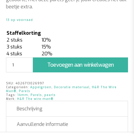
beetje extra.
13 op voorraad
Staffelkorting
2 stuks
10%
3 stuks
15%
4 stuks
20%
Parels
Toevoegen aan winkelwagen
Appelgroen
|
14mm
SKU:
4026713026997
|
Categorieën:
Appelgroen
,
Decoratie materiaal
,
H&R The Wire
35
Man®
,
Parels
Tags:
14mm
,
Parels
,
pearls
stuks
Merk:
H&R The wire man®
aantal
Beschrijving
Aanvullende informatie