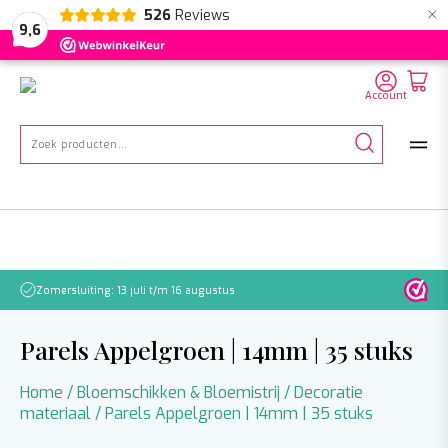
×
526
Reviews
NL
EN
DE
9,6
Account
Zoeken
naar:
Zomersluiting: 13 juli t/m 16 augustus
Let o
Parels Appelgroen | 14mm | 35 stuks
Home
/
Bloemschikken & Bloemistrij
/
Decoratie
materiaal
/ Parels Appelgroen | 14mm | 35 stuks