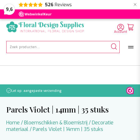
×
526
Reviews
NL
EN
DE
9,6
Account
Zoeken
naar:
Houdt rekening met vertraging!
Parels Violet | 14mm | 35 stuks
Home
/
Bloemschikken & Bloemistrij
/
Decoratie
materiaal
/ Parels Violet | 14mm | 35 stuks