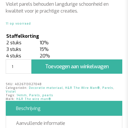
Violet parels behouden langdurige schoonheid en
kwaliteit voor je prachtige creaties.
11 op voorraad
Staffelkorting
2 stuks
10%
3 stuks
15%
4 stuks
20%
Parels
Toevoegen aan winkelwagen
Violet
|
14mm
SKU:
4026713027048
|
Categorieën:
Decoratie materiaal
,
H&R The Wire Man®
,
Parels
,
35
Violet
Tags:
14mm
,
Parels
,
pearls
stuks
Merk:
H&R The wire man®
aantal
Beschrijving
Aanvullende informatie