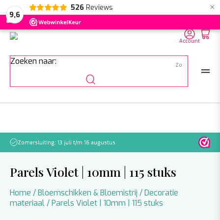
×
526
Reviews
NL
EN
DE
9,6
Account
Zoeken naar:
Zomersluiting: 13 juli t/m 16 augustus
Let o
Parels Violet | 10mm | 115 stuks
Home
/
Bloemschikken & Bloemistrij
/
Decoratie
materiaal
/ Parels Violet | 10mm | 115 stuks