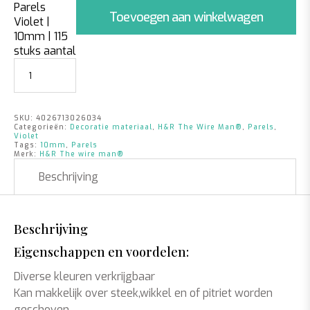
Parels
Toevoegen aan winkelwagen
Violet |
10mm | 115
stuks aantal
SKU:
4026713026034
Categorieën:
Decoratie materiaal
,
H&R The Wire Man®
,
Parels
,
Violet
Tags:
10mm
,
Parels
Merk:
H&R The wire man®
Beschrijving
Beschrijving
Eigenschappen en voordelen:
Diverse kleuren verkrijgbaar
Kan makkelijk over steek,wikkel en of pitriet worden
geschoven