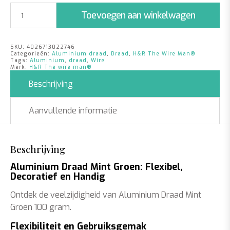
Aluminium
Toevoegen aan winkelwagen
Draad
Mint
Groen
SKU:
4026713022746
|
Categorieën:
Aluminium draad
,
Draad
,
H&R The Wire Man®
2mm
Tags:
Aluminium
,
draad
,
Wire
Merk:
H&R The wire man®
x
12m
Beschrijving
|
100
Aanvullende informatie
gram
aantal
Beschrijving
Aluminium Draad Mint Groen: Flexibel,
Decoratief en Handig
Ontdek de veelzijdigheid van Aluminium Draad Mint
Groen 100 gram.
Flexibiliteit en Gebruiksgemak