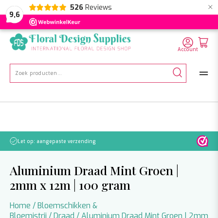
×
526
Reviews
NL
EN
DE
9,6
Account
Zoeken
naar:
Let op: aangepaste verzending
Aluminium Draad Mint Groen |
2mm x 12m | 100 gram
Home
/
Bloemschikken &
Bloemistrij
/
Draad
/ Aluminium Draad Mint Groen | 2mm