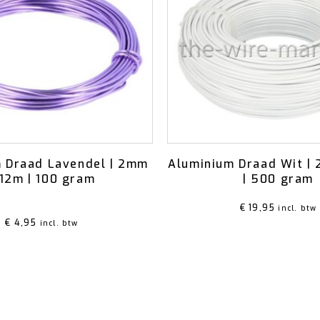
 Draad Lavendel | 2mm
Aluminium Draad Wit |
 12m | 100 gram
| 500 gram
aardeerd
5.00
uit 5
€
19,95
incl. btw
€
4,95
incl. btw