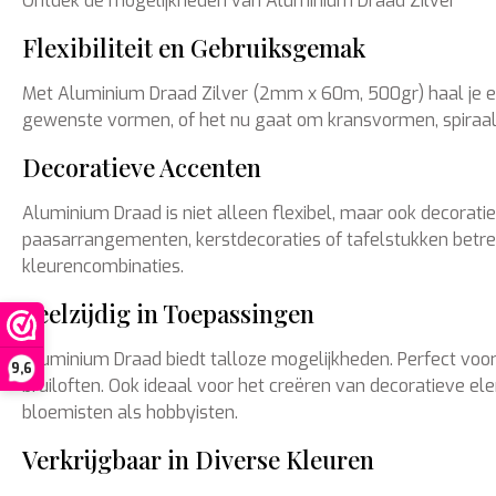
Ontdek de mogelijkheden van Aluminium Draad Zilver
Flexibiliteit en Gebruiksgemak
Met Aluminium Draad Zilver (2mm x 60m, 500gr) haal je een 
gewenste vormen, of het nu gaat om kransvormen, spiraa
Decoratieve Accenten
Aluminium Draad is niet alleen flexibel, maar ook decorati
paasarrangementen, kerstdecoraties of tafelstukken betreft
kleurencombinaties.
Veelzijdig in Toepassingen
Aluminium Draad biedt talloze mogelijkheden. Perfect voo
9,6
bruiloften. Ook ideaal voor het creëren van decoratieve 
bloemisten als hobbyisten.
Verkrijgbaar in Diverse Kleuren