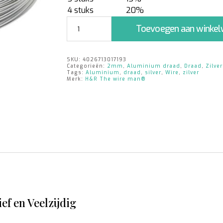
4 stuks
20%
Aluminium
Toevoegen aan winke
Draad
Zilver
|
SKU:
4026713017193
2mm
Categorieën:
2mm
,
Aluminium draad
,
Draad
,
Zilver
x
Tags:
Aluminium
,
draad
,
silver
,
Wire
,
zilver
Merk:
H&R The wire man®
60m
|
500
gram
aantal
ef en Veelzijdig