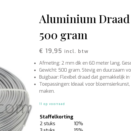
Schors
Wol Vilt
Wolkoord
Aluminium Draad 
MERCHANDISE
VOEDING EN
500 gram
BESCHERMING
Petten
Merken
T-shirts
Bladglans
Truien
Bloemen voeding
€
19,95
incl. btw
Schoonmaak artikelen
Afmeting: 2 mm dik en 60 meter lang. Gesch
Gewicht: 500 gram. Stevig en duurzaam voor
Buigbaar: Flexibel draad dat gemakkelijk in
Toepassingen: Ideaal voor bloemsierkunst, 
maken.
11 op voorraad
Staffelkorting
2 stuks
10%
3 stuks
15%