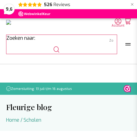
×
526
Reviews
NL
EN
DE
9,6
Account
Zoeken naar:
Zomersluiting: 13 juli t/m 16 augustus
Let o
Fleurige blog
Home
/
Scholen