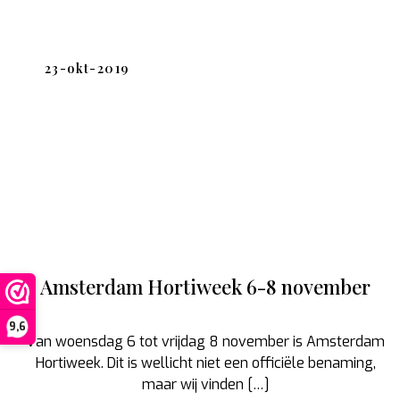
Graftakhouders
OASIS® NATUREBASE®
Harten
OASIS® NAYLOR BASE®
Kegels
OASIS® Renewal™
Kruisen
OASIS® SEC
23-okt-2019
IKEBANA
ONDERGRONDEN
Ringen en Kransen
Rouwwerk
Ikebana boeken
Containers
Sterren
Merchandise
Ikebana scharen
Schalen
Taartvormen
Kenzan Ringen
Tafeldecoratie
Rechthoekige kenzan
Ronde kenzan
Amsterdam Hortiweek 6-8 november
Steekschuim
9,6
Van woensdag 6 tot vrijdag 8 november is Amsterdam
Hortiweek. Dit is wellicht niet een officiële benaming,
maar wij vinden […]