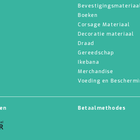
Schors
Bevestigingsmateriaa
Wol Vilt
Wolkoord
Boeken
Corsage Materiaal
MERCHANDISE
VOEDING EN
BESCHERMING
Decoratie materiaal
Petten
Merken
Draad
T-shirts
Bladglans
Truien
Bloemen voeding
Gereedschap
Schoonmaak artikelen
Ikebana
Merchandise
Voeding en Bescherm
en
Betaalmethodes