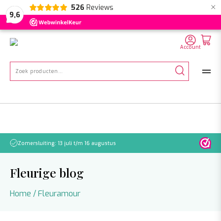
×
526
Reviews
NL
EN
DE
9,6
Account
Zoeken
naar:
Zomersluiting: 13 juli t/m 16 augustus
Let o
Fleurige blog
Home
/
Fleuramour