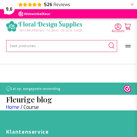
×
526
Reviews
NL
EN
DE
9,6
Account
Zoeken
naar:
Let op: aangepaste verzending
Fleurige blog
Home
/
Course
Klantenservice