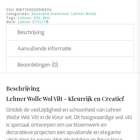
SKU:
BWT1500005WE04
Categorieën:
Decoratie materiaal
,
Lehner Wolle
Tags:
Lehner
,
Vilt
,
Wol
Merk:
Lehner STYLIT®
Beschrijving
Aanvullende informatie
Beoordelingen (0)
Beschrijving
Lehner Wolle Wol Vilt – Kleurrijk en Creatief
Ontdek de veelzijdigheid en schoonheid van Lehner
Wolle Wol Vilt in de kleur wit. Dit hoogwaardige wol vilt
is speciaal ontworpen om uw bloemwerk en
decoratieve projecten een opvallende en elegante
uitstraling te geven. Met zijn heldere en frisse kleur