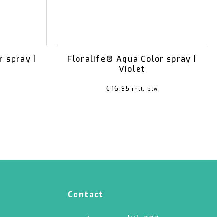
r spray |
Floralife® Aqua Color spray |
Violet
€
16,95
incl. btw
Contact