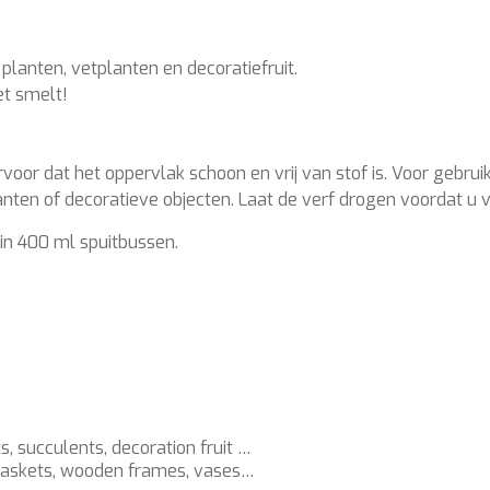
planten, vetplanten en decoratiefruit.
et smelt!
ervoor dat het oppervlak schoon en vrij van stof is. Voor geb
lanten of decoratieve objecten. Laat de verf drogen voordat 
 in 400 ml spuitbussen.
s, succulents, decoration fruit …
, baskets, wooden frames, vases…