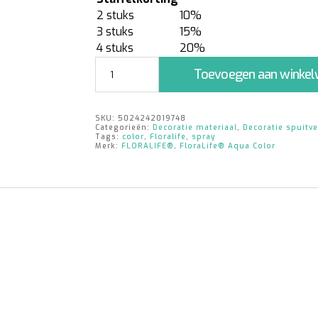
2 stuks
10%
3 stuks
15%
4 stuks
20%
Floralife®
Toevoegen aan winke
Aqua
Color
spray
SKU:
5024242019748
|
Categorieën:
Decoratie materiaal
,
Decoratie spuitve
Milka
Tags:
color
,
Floralife
,
spray
Merk:
FLORALIFE®
,
FloraLife® Aqua Color
aantal