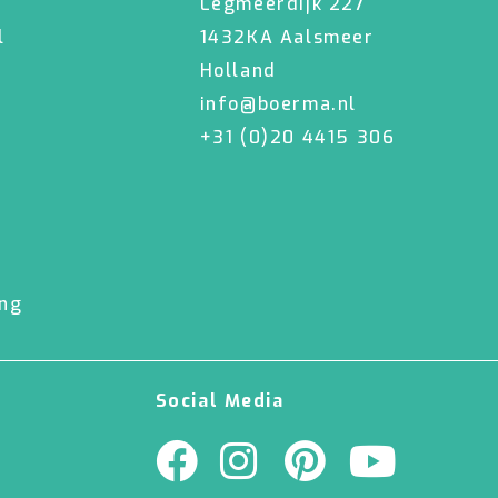
Legmeerdijk 227
l
1432KA Aalsmeer
Holland
info@boerma.nl
+31 (0)20 4415 306
ing
Social Media