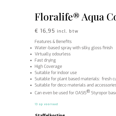
Schors
Wol Vilt
Wolkoord
Floralife® Aqua Co
MERCHANDISE
VOEDING EN
BESCHERMING
€
16,95
Petten
incl. btw
Merken
T-shirts
Bladglans
Features & Benefits
Truien
Bloemen voeding
Schoonmaak artikelen
Water-based spray with silky gloss finish
Virtually odourless
Fast drying
High Coverage
Suitable for indoor use
Suitable for plant based materials: fresh cu
Suitable for deco materials and accessori
®
Can even be used for OASIS
Styropor bases
13 op voorraad
Staffelkorting