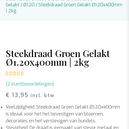
Gelakt
/
Ø1.20
/ Steekdraad Groen Gelakt Ø1.20x400mm
| 2kg
Steekdraad Groen Gelakt
Ø1.20x400mm | 2kg
Gewaardeerd
2
5.00
op 5 gebaseerd op
klant waar
(
2
klantbeoordelingen)
€
13,95
incl. btw
Veelzijdigheid: Steekdraad Groen Gelakt Ø1.20x400mm
is ideaal voor het het bevestigen van bloemen,
decoraties en het verstevigen van bundels.
Stevigheid: De draad is gemaakt van stevig metaal en