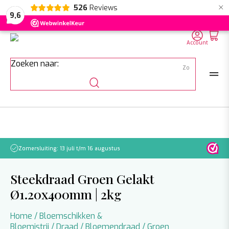
×
526
Reviews
NL
EN
DE
9,6
Account
Zoeken naar:
Zomersluiting: 13 juli t/m 16 augustus
Let o
Steekdraad Groen Gelakt
Ø1.20x400mm | 2kg
Home
/
Bloemschikken &
Bloemistrij
/
Draad
/
Bloemendraad
/
Groen