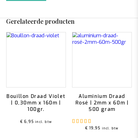
Gerelateerde producten
Bouillon Draad Violet
Aluminium Draad
| 0,30mm x 160m |
Rosé | 2mm x 60m |
100gr.
500 gram
Gewaardeerd
5.00
u
€
6,95
incl. btw
€
19,95
incl. btw