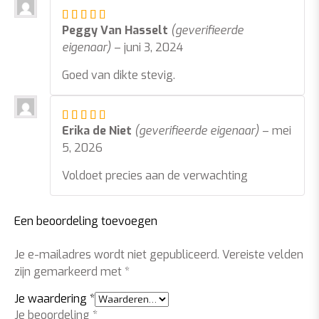
Gewaardeerd
5
uit 5
Peggy Van Hasselt
(geverifieerde
eigenaar)
–
juni 3, 2024
Goed van dikte stevig.
Gewaardeerd
5
uit 5
Erika de Niet
(geverifieerde eigenaar)
–
mei
5, 2026
Voldoet precies aan de verwachting
Een beoordeling toevoegen
Je e-mailadres wordt niet gepubliceerd.
Vereiste velden
zijn gemarkeerd met
*
Je waardering
*
Je beoordeling
*