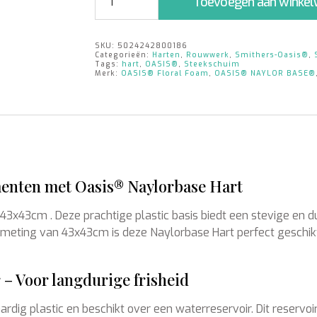
Toevoegen aan winke
Hart
|
43x43cm
SKU:
5024242800186
|
Categorieën:
Harten
,
Rouwwerk
,
Smithers-Oasis®
,
2
Tags:
hart
,
OASIS®
,
Steekschuim
Merk:
OASIS® Floral Foam
,
OASIS® NAYLOR BASE®
stuks
aantal
enten met Oasis® Naylorbase Hart
t | 43x43cm . Deze prachtige plastic basis biedt een stevige e
ing van 43x43cm is deze Naylorbase Hart perfect geschik
 – Voor langdurige frisheid
dig plastic en beschikt over een waterreservoir. Dit reservo