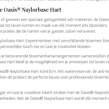
de Oasis® Naylorbase Hart
iert of gewoon een speciale gelegenheid wilt markeren, de Oas
sie tot leven komen en maak van elk moment iets bijzonders. 
aties die de harten van je gasten zullen veroveren.
Naylorbase Hart. Experimenteer met verschillende bloemen, 
ersoonlijke touch toe en laat je creativiteit bloeien.
 je betoverende bloemenhartarrangementen samenstellen die i
se Hart biedt je de mogelijkheid om je ontwerpen tot leven t
sis® Naylorbase Hart 43x43cm. Het waterreservoir, de anti-kr
ken dit product de perfecte keuze voor professionele bloem
 en laat je creatieve talent stralen met de Oasis® Naylorba
elegenheden. Met de Oasis® Naylorbase Hart wordt elk moment e