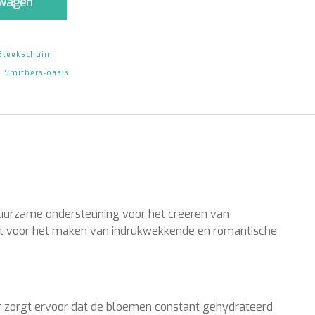
lwagen
Steekschuim
,
Smithers‑oasis
n duurzame ondersteuning voor het creëren van
t voor het maken van indrukwekkende en romantische
ir zorgt ervoor dat de bloemen constant gehydrateerd