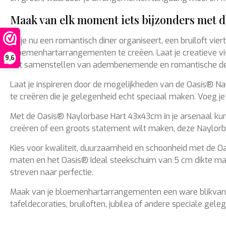
Maak van elk moment iets bijzonders met 
Of je nu een romantisch diner organiseert, een bruiloft v
bloemenhartarrangementen te creëen. Laat je creatieve vi
9,6
het samenstellen van adembenemende en romantische decor
Laat je inspireren door de mogelijkheden van de Oasis® 
te creëren die je gelegenheid echt speciaal maken. Voeg je p
Met de Oasis® Naylorbase Hart 43x43cm in je arsenaal kun
creëren of een groots statement wilt maken, deze Naylorba
Kies voor kwaliteit, duurzaamheid en schoonheid met de Oa
maten en het Oasis® Ideal steekschuim van 5 cm dikte ma
streven naar perfectie.
Maak van je bloemenhartarrangementen een ware blikvanger
tafeldecoraties, bruiloften, jubilea of andere speciale g