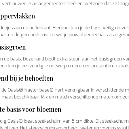
vol vertrouwen je arrangementen creëren, wetende dat ze langd
oppervlakken
opjes aan de onderkant. Hierdoor kun je de basis veilig op ve
ak en de gemoedsrust terwijl je jouw bloemenhartarrangement
asisgroen
 de basis. Deze rand biedt extra steun aan het basisgroen va
eun kun je eenvoudig je ontwerp creëren en presenteren zoals
nd bij je behoeften
de Oasis® Naylor base® Hart verkrijgbaar in verschillende mat
ende maat beschikbaar. Mix en match verschillende maten om 
te basis voor bloemen
g Oasis® Ideal steekschuim van 5 cm dikte. Dit steekschuim 
is blijven. Het steekschuim absorbeert water en voedingsstof