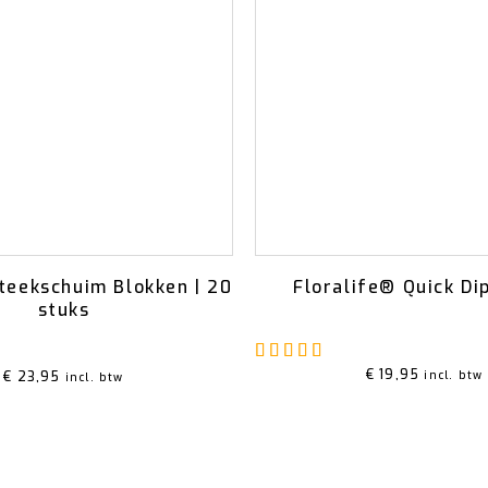
teekschuim Blokken | 20
Floralife® Quick Dip
stuks
Gewaardeerd
5.00
u
aardeerd
5.00
uit 5
€
19,95
€
23,95
incl. btw
incl. btw