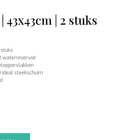
 43x43cm | 2 stuks
Ondergronden
 stuks
t waterreservoir
feloppervlakken
 Ideal steekschuim
rd