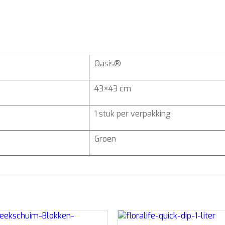
Oasis®
43×43 cm
1 stuk per verpakking
Groen