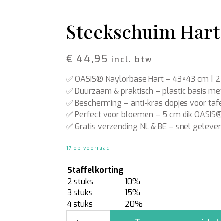
Schors
Wol Vilt
Wolkoord
Steekschuim Hart |
MERCHANDISE
VOEDING EN
BESCHERMING
€
44,95
Petten
incl. btw
Merken
T-shirts
Bladglans
✅
OASIS® Naylorbase Hart
– 43×43 cm | 2
Truien
Bloemen voeding
Schoonmaak artikelen
✅
Duurzaam & praktisch
– plastic basis me
✅
Bescherming
– anti-kras dopjes voor ta
✅
Perfect voor bloemen
– 5 cm dik OASIS®
✅
Gratis verzending NL & BE
– snel geleve
17 op voorraad
Staffelkorting
2 stuks
10%
3 stuks
15%
4 stuks
20%
Steekschuim