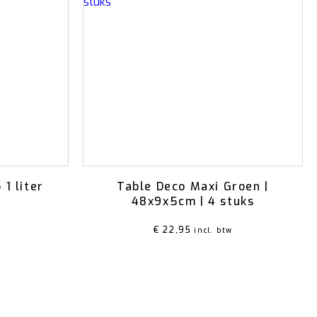
 1 liter
Table Deco Maxi Groen |
48x9x5cm | 4 stuks
it 5
€
22,95
incl. btw