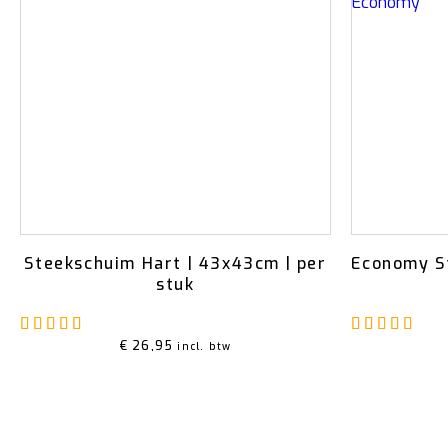
Steekschuim Hart | 43x43cm | per
Economy S
stuk
Gewaardeerd
5.00
uit 5
Gew
€
26,95
incl. btw