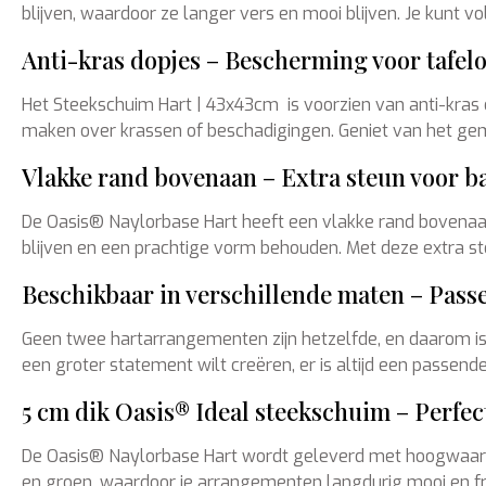
blijven, waardoor ze langer vers en mooi blijven. Je kunt 
Anti-kras dopjes – Bescherming voor tafel
Het Steekschuim Hart | 43x43cm is voorzien van anti-kras d
maken over krassen of beschadigingen. Geniet van het gem
Vlakke rand bovenaan – Extra steun voor b
De Oasis® Naylorbase Hart heeft een vlakke rand bovenaan
blijven en een prachtige vorm behouden. Met deze extra st
Beschikbaar in verschillende maten – Passe
Geen twee hartarrangementen zijn hetzelfde, en daarom is 
een groter statement wilt creëren, er is altijd een pass
5 cm dik Oasis® Ideal steekschuim – Perfec
De Oasis® Naylorbase Hart wordt geleverd met hoogwaardi
en groen, waardoor je arrangementen langdurig mooi en fr