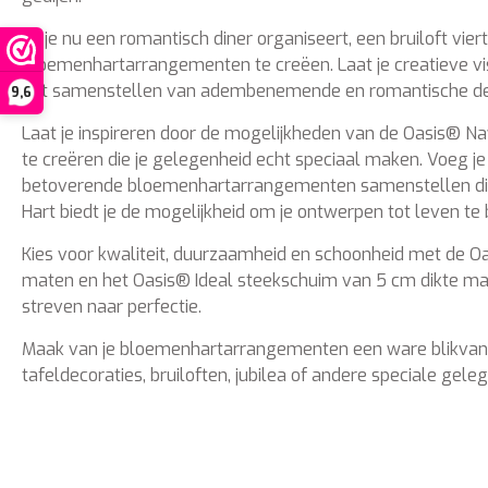
Of je nu een romantisch diner organiseert, een bruiloft v
bloemenhartarrangementen te creëen. Laat je creatieve vi
het samenstellen van adembenemende en romantische decor
9,6
Laat je inspireren door de mogelijkheden van de Oasis® 
te creëren die je gelegenheid echt speciaal maken. Voeg je 
betoverende bloemenhartarrangementen samenstellen die in
Hart biedt je de mogelijkheid om je ontwerpen tot leven te
Kies voor kwaliteit, duurzaamheid en schoonheid met de Oa
maten en het Oasis® Ideal steekschuim van 5 cm dikte ma
streven naar perfectie.
Maak van je bloemenhartarrangementen een ware blikvanger
tafeldecoraties, bruiloften, jubilea of andere speciale g