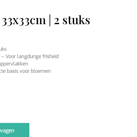
33x33cm | 2 stuks
Ondergronden
uks
– Voor langdurige frisheid
oppervlakken
cte basis voor bloemen
lwagen