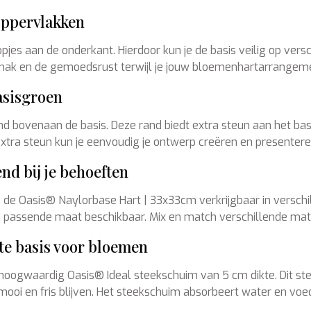
oppervlakken
jes aan de onderkant. Hierdoor kun je de basis veilig op vers
ak en de gemoedsrust terwijl je jouw bloemenhartarrangement
asisgroen
d bovenaan de basis. Deze rand biedt extra steun aan het ba
xtra steun kun je eenvoudig je ontwerp creëren en presenteren
nd bij je behoeften
de Oasis® Naylorbase Hart | 33x33cm verkrijgbaar in verschill
 een passende maat beschikbaar. Mix en match verschillende 
te basis voor bloemen
ogwaardig Oasis® Ideal steekschuim van 5 cm dikte. Dit stee
oi en fris blijven. Het steekschuim absorbeert water en vo