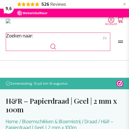
×
526
Reviews
NL
EN
DE
9,6
Account
Zoeken naar:
Zomersluiting: 13 juli t/m 16 augustus
Let o
H&R – Papierdraad | Geel | 2 mm x
100m
Home
/
Bloemschikken & Bloemistrij
/
Draad
/ H&R –
Papierdraad | Geel | 2 mm x 100m