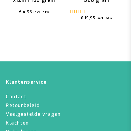
x12m | 100 gram
500 gram
Gewaardeerd
5.00
u
€
4,95
incl. btw
€
19,95
incl. btw
Klantenservice
Contact
Retourbeleid
Veelgestelde vragen
Klachten