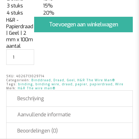
3 stuks
15%
4 stuks
20%
H&R -
Toevoegen aan winkelwagen
Papierdraad
| Geel | 2
mm x 100m
aantal
SKU:
4026713029714
Categorieën:
Binddraad
,
Draad
,
Geel
,
H&R The Wire Man®
Tags:
binding
,
binding wire
,
draad
,
papier
,
papierdraad
,
Wire
Merk:
H&R The wire man®
Beschrijving
Aanvullende informatie
Beoordelingen (0)