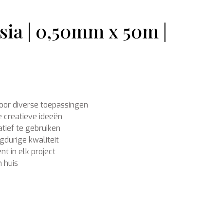
ia | 0,50mm x 50m |
Ondergronden
oor diverse toepassingen
e creatieve ideeën
atief te gebruiken
gdurige kwaliteit
nt in elk project
 huis