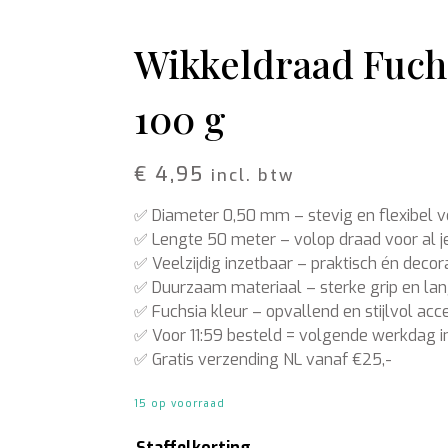
Schors
Wol Vilt
Wolkoord
Wikkeldraad Fuchs
MERCHANDISE
VOEDING EN
100 g
BESCHERMING
Petten
Merken
T-shirts
Bladglans
Truien
Bloemen voeding
€
4,95
incl. btw
Schoonmaak artikelen
✅ Diameter 0,50 mm – stevig en flexibel v
✅ Lengte 50 meter – volop draad voor al j
✅ Veelzijdig inzetbaar – praktisch én decor
✅ Duurzaam materiaal – sterke grip en lan
✅ Fuchsia kleur – opvallend en stijlvol acce
✅ Voor 11:59 besteld = volgende werkdag in
✅ Gratis verzending NL vanaf €25,-
15 op voorraad
Staffelkorting