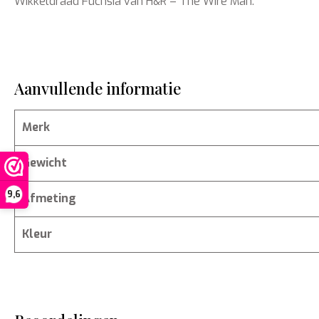
Wikkeldraad Fuchsia van H&R – The Wire Man.
Aanvullende informatie
Merk
Gewicht
9,6
Afmeting
Kleur