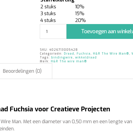
2 stuks
10%
3 stuks
15%
4 stuks
20%
Wikkeldraad
Toevoegen aan winke
Fuchsia
|
0,50mm
SKU:
4026713005428
x
Categorieën:
Draad
,
Fuchsia
,
H&R The Wire Man®
,
50m
Tags:
bindingwire
,
wikkeldraad
Merk:
H&R The wire man®
|
100
Beoordelingen (0)
g
aantal
ad Fuchsia voor Creatieve Projecten
 Wire Man. Met een diameter van 0,50 mm en een lengte van 50
einden.