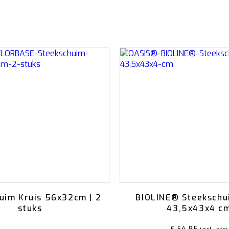
uim Kruis 56x32cm | 2
BIOLINE® Steekschu
stuks
43,5x43x4 c
aardeerd
5.00
uit 5