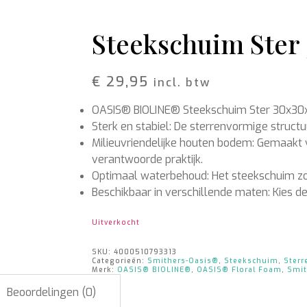
Schors
Wol Vilt
Wolkoord
Steekschuim Ster 
MERCHANDISE
VOEDING EN
BESCHERMING
€
29,95
Petten
incl. btw
Merken
T-shirts
Bladglans
OASIS® BIOLINE® Steekschuim Ster 30x30x
Truien
Bloemen voeding
Schoonmaak artikelen
Sterk en stabiel: De sterrenvormige structu
Milieuvriendelijke houten bodem: Gemaakt
verantwoorde praktijk.
Optimaal waterbehoud: Het steekschuim zo
Beschikbaar in verschillende maten: Kies de
Uitverkocht
SKU:
4000510793313
Categorieën:
Smithers-Oasis®
,
Steekschuim
,
Sterr
Merk:
OASIS® BIOLINE®
,
OASIS® Floral Foam
,
Smit
Beoordelingen (0)