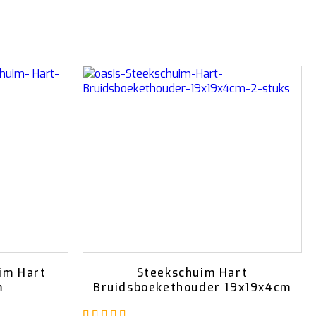
im Hart
Steekschuim Hart
m
Bruidsboekethouder 19x19x4cm
Gewaardeerd
5.00
uit 5