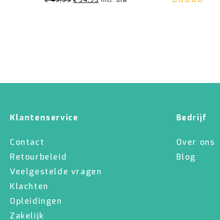
€
49,95
€
34,95
incl. btw
prijs
prijs
was:
is:
€ 49,95.
€ 34,95.
Klantenservice
Bedrijf
Contact
Over ons
Retourbeleid
Blog
Veelgestelde vragen
Klachten
Opleidingen
Zakelijk