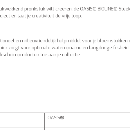
rukwekkend pronkstuk wilt creëren, de OASIS® BIOLINE® Steek
ect en laat je creativiteit de vrije loop.
tioneel en milieuvriendelijk hulpmiddel voor je bloemstukke
schuim zorgt voor optimale wateropname en langdurige frishei
kschuimproducten toe aan je collectie.
OASIS®