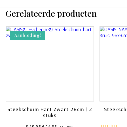
Gerelateerde producten
Aanbieding!
Steekschuim Hart Zwart 28cm | 2
Steeksch
stuks
Gew
Oorspronkelijke
Huidige