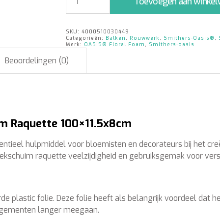
Toevoegen aan winke
Raquette
100x11.5x8cm
aantal
SKU:
4000510030449
Categorieën:
Balken
,
Rouwwerk
,
Smithers-Oasis®
,
Merk:
OASIS® Floral Foam
,
Smithers‑oasis
Beoordelingen (0)
im Raquette 100×11.5x8cm
ntieel hulpmiddel voor bloemisten en decorateurs bij het cre
ekschuim raquette veelzijdigheid en gebruiksgemak voor vers
plastic folie. Deze folie heeft als belangrijk voordeel dat 
angementen langer meegaan.