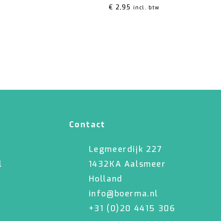
€
2,95
incl. btw
Contact
Legmeerdijk 227
l
1432KA Aalsmeer
Holland
info@boerma.nl
+31 (0)20 4415 306