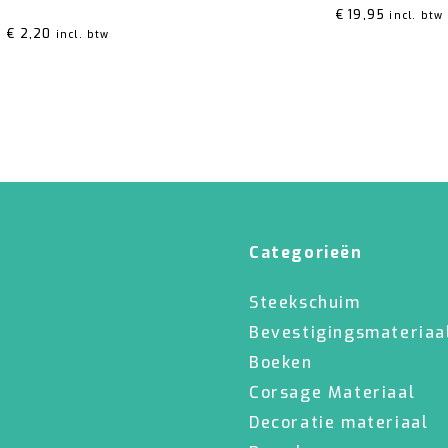
aardeerd
5.00
uit 5
€
19,95
incl. btw
€
2,20
incl. btw
Categorieën
Steekschuim
Bevestigingsmateriaa
Boeken
Corsage Materiaal
Decoratie materiaal