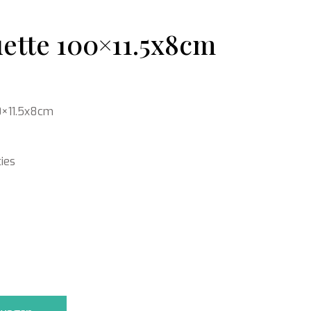
ette 100×11.5x8cm
Ondergronden
0×11.5x8cm
ies