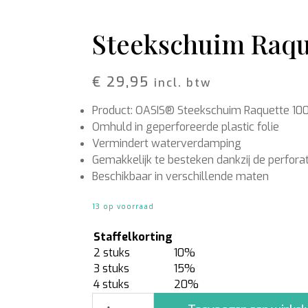
Schors
Wol Vilt
Wolkoord
Steekschuim Raqu
MERCHANDISE
VOEDING EN
BESCHERMING
€
29,95
Petten
incl. btw
Merken
T-shirts
Bladglans
Product: OASIS® Steekschuim Raquette 10
Truien
Bloemen voeding
Schoonmaak artikelen
Omhuld in geperforeerde plastic folie
Vermindert waterverdamping
Gemakkelijk te besteken dankzij de perforat
Beschikbaar in verschillende maten
13 op voorraad
Staffelkorting
2 stuks
10%
3 stuks
15%
4 stuks
20%
Steekschuim