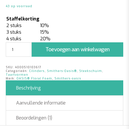
43 op voorraad
Staffelkorting
2 stuks
10%
3 stuks
15%
4 stuks
20%
Steekschuim
Toevoegen aan winkelwagen
Cake
Dummy
Ø14x7cm
SKU:
4000510103617
|
Categorieën:
Cilinders
,
Smithers-Oasis®
,
Steekschuim
,
4
Taartvormen
Merk:
OASIS® Floral Foam
,
Smithers‑oasis
stuks
aantal
Beschrijving
Aanvullende informatie
Beoordelingen (1)