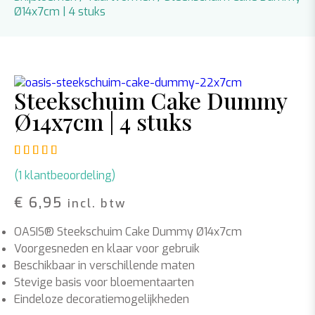
Ø14x7cm | 4 stuks
Steekschuim Cake Dummy
Ø14x7cm | 4 stuks
Gewaardeerd
1
5.00
op 5 gebaseerd op
klant waar
(
1
klantbeoordeling)
€
6,95
incl. btw
OASIS® Steekschuim Cake Dummy Ø14x7cm
Voorgesneden en klaar voor gebruik
Beschikbaar in verschillende maten
Stevige basis voor bloementaarten
Eindeloze decoratiemogelijkheden