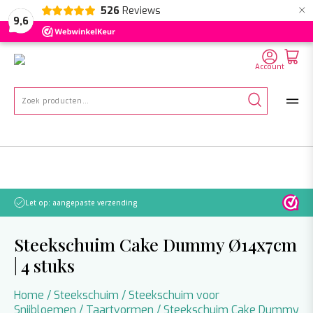
×
526
Reviews
NL
EN
DE
9,6
Account
Zoeken
naar:
Let op: aangepaste verzending
Steekschuim Cake Dummy Ø14x7cm
| 4 stuks
Home
/
Steekschuim
/
Steekschuim voor
Snijbloemen
/
Taartvormen
/ Steekschuim Cake Dummy