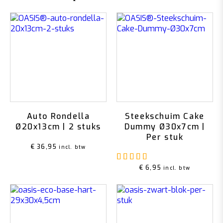
Auto Rondella
Steekschuim Cake
Ø20x13cm | 2 stuks
Dummy Ø30x7cm |
Per stuk
€
36,95
incl. btw
Gewaardeerd
5.00
u
€
6,95
incl. btw