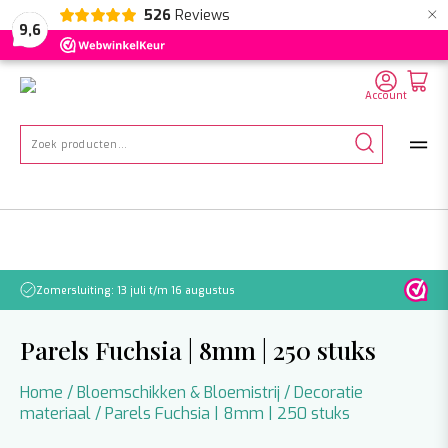
×
526
Reviews
NL
EN
DE
9,6
Account
Zoeken
naar:
Zomersluiting: 13 juli t/m 16 augustus
Let o
Parels Fuchsia | 8mm | 250 stuks
Home
/
Bloemschikken & Bloemistrij
/
Decoratie
materiaal
/ Parels Fuchsia | 8mm | 250 stuks