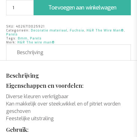
Parels
Toevoegen aan winkelwagen
Fuchsia
|
8mm
SKU:
4026713025921
|
Categorieën:
Decoratie materiaal
,
Fuchsia
,
H&R The Wire Man®
,
250
Parels
Tags:
8mm
,
Parels
stuks
Merk:
H&R The wire man®
aantal
Beschrijving
Beschrijving
Eigenschappen en voordelen:
Diverse kleuren verkrijgbaar
Kan makkelijk over steek,wikkel en of pitriet worden
geschoven
Feestelijke uitstraling
Gebruik: