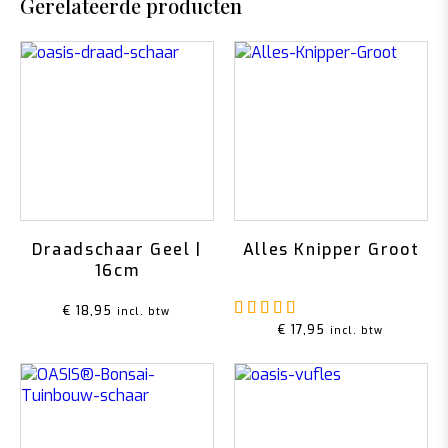
Gerelateerde producten
Draadschaar Geel |
Alles Knipper Groot
16cm
Gewaardeerd
5.00
u
€
18,95
incl. btw
€
17,95
incl. btw