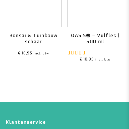
Bonsai & Tuinbouw
OASIS® – Vulfles |
schaar
500 ml
Gewaardeerd
4.67
u
€
16,95
incl. btw
€
10,95
incl. btw
Klantenservice