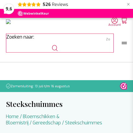
×
526
Reviews
NL
EN
DE
9,6
Account
Zoeken naar:
Zomersluiting: 13 juli t/m 16 augustus
Let o
Steekschuimmes
Home
/
Bloemschikken &
Bloemistrij
/
Gereedschap
/ Steekschuimmes