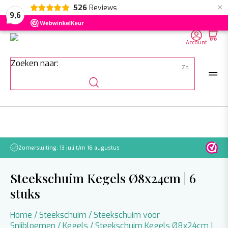
×
526
Reviews
NL
EN
DE
9,6
Account
Zoeken naar:
Zomersluiting: 13 juli t/m 16 augustus
Let o
Steekschuim Kegels Ø8x24cm | 6
stuks
Home
/
Steekschuim
/
Steekschuim voor
Snijbloemen
/
Kegels
/ Steekschuim Kegels Ø8x24cm |