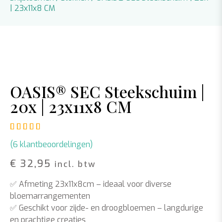
| 23x11x8 CM
OASIS® SEC Steekschuim |
20x | 23x11x8 CM
Gewaardeerd
5
5.00
op 5 gebaseerd op
klant waar
(
6
klantbeoordelingen)
€
32,95
incl. btw
✅ Afmeting 23x11x8cm – ideaal voor diverse
bloemarrangementen
✅ Geschikt voor zijde- en droogbloemen – langdurige
en prachtige creaties