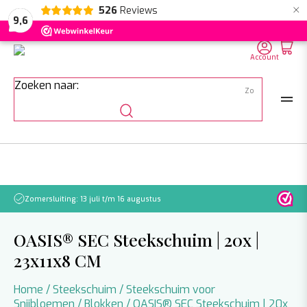
×
526
Reviews
NL
EN
DE
9,6
Account
Zoeken naar:
Zomersluiting: 13 juli t/m 16 augustus
Let o
OASIS® SEC Steekschuim | 20x |
23x11x8 CM
Home
/
Steekschuim
/
Steekschuim voor
Snijbloemen
/
Blokken
/ OASIS® SEC Steekschuim | 20x