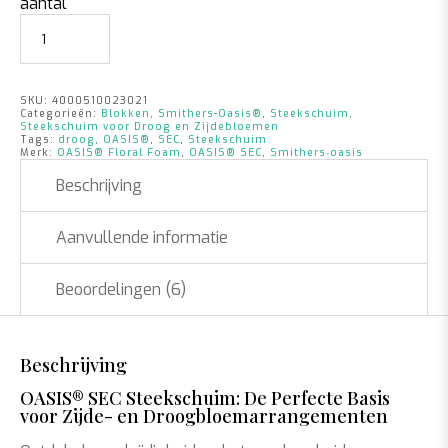
aantal
SKU:
4000510023021
Categorieën:
Blokken
,
Smithers-Oasis®
,
Steekschuim
,
Steekschuim voor Droog en Zijdebloemen
Tags:
droog
,
OASIS®
,
SEC
,
Steekschuim
Merk:
OASIS® Floral Foam
,
OASIS® SEC
,
Smithers‑oasis
Beschrijving
Aanvullende informatie
Beoordelingen (6)
Beschrijving
OASIS® SEC Steekschuim: De Perfecte Basis
voor Zijde- en Droogbloemarrangementen