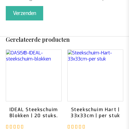
Gerelateerde producten
IDEAL Steekschuim
Steekschuim Hart |
Blokken | 20 stuks.
33x33cm | per stuk
Gewaardeerd
5.00
uit 5
Gewaardeerd
5.00
u