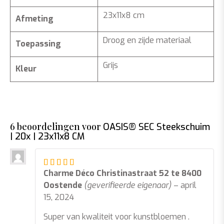
23x11x8 cm
Afmeting
Droog en zijde materiaal
Toepassing
Grijs
Kleur
6 beoordelingen voor
OASIS® SEC Steekschuim
| 20x | 23x11x8 CM
Gewaardeerd
5
uit 5
Charme Déco Christinastraat 52 te 8400
Oostende
(geverifieerde eigenaar)
–
april
15, 2024
Super van kwaliteit voor kunstbloemen .