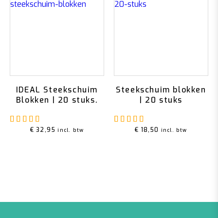
IDEAL Steekschuim
Steekschuim blokken
Blokken | 20 stuks.
| 20 stuks
Gewaardeerd
5.00
uit 5
Gewaardeerd
4.83
u
€
32,95
€
18,50
incl. btw
incl. btw