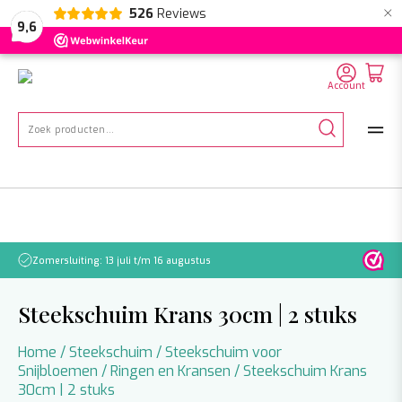
×
526
Reviews
NL
EN
DE
9,6
Account
Zoeken
naar:
Zomersluiting: 13 juli t/m 16 augustus
Let o
Steekschuim Krans 30cm | 2 stuks
Home
/
Steekschuim
/
Steekschuim voor
Snijbloemen
/
Ringen en Kransen
/ Steekschuim Krans
30cm | 2 stuks