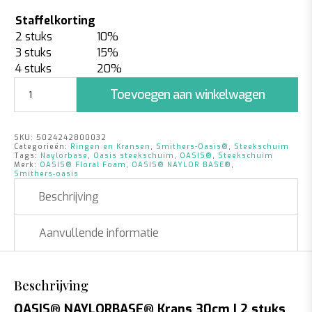
Staffelkorting
2 stuks
10%
3 stuks
15%
4 stuks
20%
Steekschuim
Toevoegen aan winkelwagen
Krans
30cm
|
SKU:
5024242800032
2
Categorieën:
Ringen en Kransen
,
Smithers-Oasis®
,
Steekschuim
stuks
Tags:
Naylorbase
,
Oasis steekschuim
,
OASIS®
,
Steekschuim
Merk:
OASIS® Floral Foam
,
OASIS® NAYLOR BASE®
,
aantal
Smithers‑oasis
Beschrijving
Aanvullende informatie
Beschrijving
OASIS® NAYLORBASE® Krans 30cm | 2 stuks