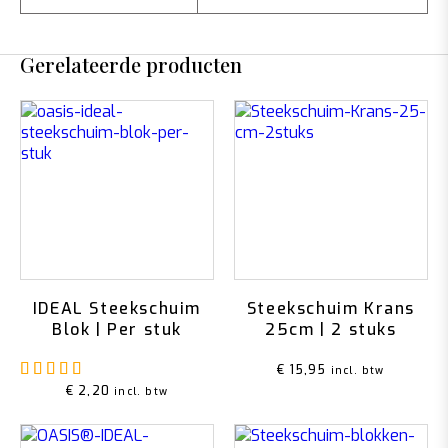
Gerelateerde producten
IDEAL Steekschuim
Steekschuim Krans
Blok | Per stuk
25cm | 2 stuks
Gewaardeerd
5.00
uit 5
€
15,95
incl. btw
€
2,20
incl. btw