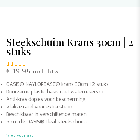
Steekschuim Krans 30cm | 2
stuks
Gewaardeerd
1
5.00
op 5 gebaseerd op
klant waar
€
19,95
incl. btw
OASIS® NAYLORBASE® krans 30cm | 2 stuks
Duurzame plastic basis met waterreservoir
Anti-kras dopjes voor bescherming
Vlakke rand voor extra steun
Beschikbaar in verschillende maten
5 cm dik OASIS® Ideal steekschuim
17 op voorraad