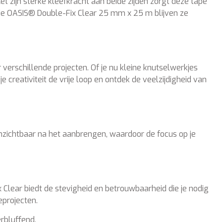
zijn sterke kleefkracht aan beide zijden zorgt deze tape
 de OASIS® Double-Fix Clear 25 mm x 25 m blijven ze
verschillende projecten. Of je nu kleine knutselwerkjes
e creativiteit de vrije loop en ontdek de veelzijdigheid van
 onzichtbaar na het aanbrengen, waardoor de focus op je
x Clear biedt de stevigheid en betrouwbaarheid die je nodig
eprojecten.
rbluffend.