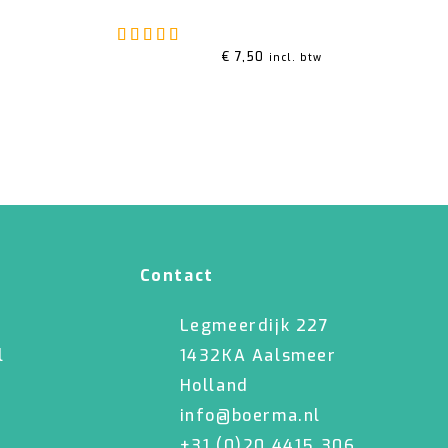
it 5
Gewaardeerd
5.00
uit 5
€
7,50
incl. btw
Contact
Legmeerdijk 227
l
1432KA Aalsmeer
Holland
info@boerma.nl
+31 (0)20 4415 306