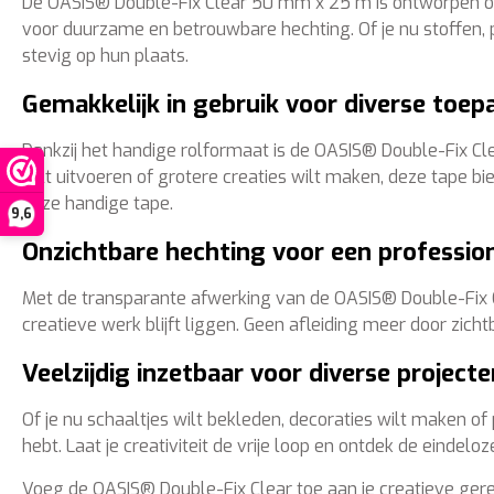
De OASIS® Double-Fix Clear 50 mm x 25 m is ontworpen om m
voor duurzame en betrouwbare hechting. Of je nu stoffen,
stevig op hun plaats.
Gemakkelijk in gebruik voor diverse toep
Dankzij het handige rolformaat is de OASIS® Double-Fix Cle
wilt uitvoeren of grotere creaties wilt maken, deze tape bied
deze handige tape.
9,6
Onzichtbare hechting voor een profession
Met de transparante afwerking van de OASIS® Double-Fix Cle
creatieve werk blijft liggen. Geen afleiding meer door zic
Veelzijdig inzetbaar voor diverse projecte
Of je nu schaaltjes wilt bekleden, decoraties wilt maken of
hebt. Laat je creativiteit de vrije loop en ontdek de eindel
Voeg de OASIS® Double-Fix Clear toe aan je creatieve gere