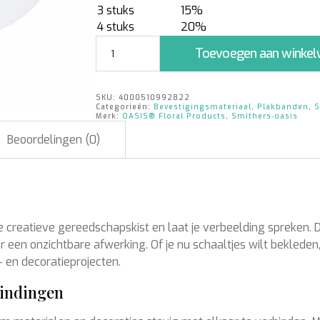
3 stuks
15%
4 stuks
20%
Double-
Toevoegen aan winke
Fix
Clear
50
SKU:
4000510992822
mm
Categorieën:
Bevestigingsmateriaal
,
Plakbanden
,
S
x
Merk:
OASIS® Floral Products
,
Smithers‑oasis
25
Beoordelingen (0)
m
aantal
reatieve gereedschapskist en laat je verbeelding spreken. Dez
 een onzichtbare afwerking. Of je nu schaaltjes wilt bekleden
- en decoratieprojecten.
bindingen