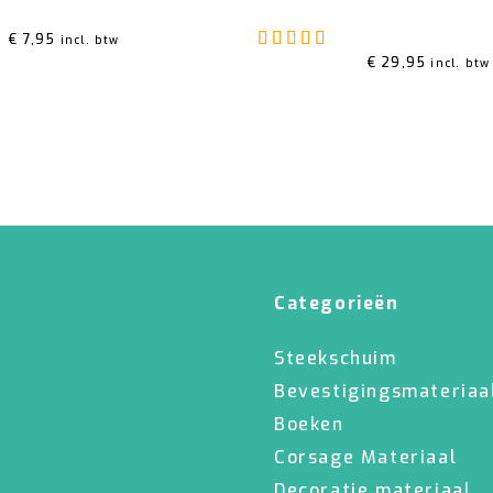
Gewaardeerd
5.00
u
€
7,95
incl. btw
€
29,95
incl. btw
Categorieën
Steekschuim
Bevestigingsmateriaa
Boeken
Corsage Materiaal
Decoratie materiaal