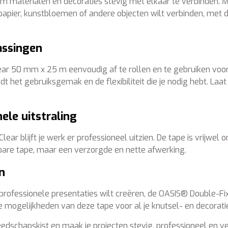
aterialen en decoraties stevig met elkaar te verbinden. Met 
 papier, kunstbloemen of andere objecten wilt verbinden, met
assingen
ar 50 mm x 25 m eenvoudig af te rollen en te gebruiken voor 
t het gebruiksgemak en de flexibiliteit die je nodig hebt. Laat j
ele uitstraling
ar blijft je werk er professioneel uitzien. De tape is vrijwel
htbare tape, maar een verzorgde en nette afwerking.
n
 professionele presentaties wilt creëren, de OASIS® Double-Fi
oze mogelijkheden van deze tape voor al je knutsel- en decorati
edschapskist en maak je projecten stevig, professioneel en ve