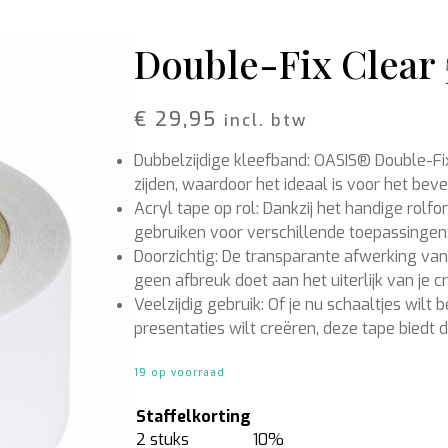
Schors
Wol Vilt
Wolkoord
Double-Fix Clear
MERCHANDISE
VOEDING EN
BESCHERMING
€
29,95
Petten
incl. btw
Merken
T-shirts
Bladglans
Dubbelzijdige kleefband: OASIS® Double-Fix
Truien
Bloemen voeding
Schoonmaak artikelen
zijden, waardoor het ideaal is voor het bev
Acryl tape op rol: Dankzij het handige rolfo
gebruiken voor verschillende toepassingen
Doorzichtig: De transparante afwerking van
geen afbreuk doet aan het uiterlijk van je cr
Veelzijdig gebruik: Of je nu schaaltjes wilt
presentaties wilt creëren, deze tape biedt 
19 op voorraad
Staffelkorting
2 stuks
10%