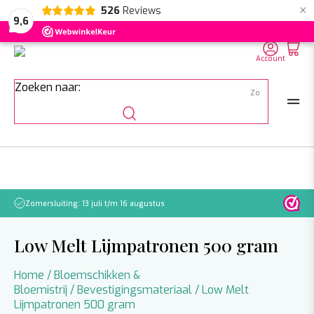
×
526
Reviews
NL
EN
DE
9,6
Account
Zoeken naar:
Zomersluiting: 13 juli t/m 16 augustus
Let o
Low Melt Lijmpatronen 500 gram
Home
/
Bloemschikken &
Bloemistrij
/
Bevestigingsmateriaal
/ Low Melt
Lijmpatronen 500 gram