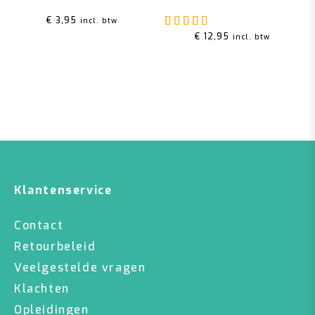
Gewaardeerd
5.00
u
€
3,95
incl. btw
€
12,95
incl. btw
Klantenservice
Contact
Retourbeleid
Veelgestelde vragen
Klachten
Opleidingen