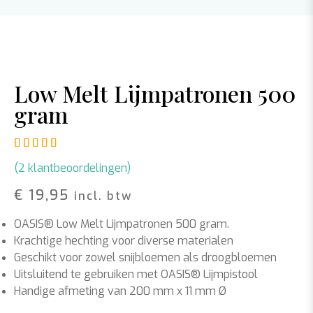
Low Melt Lijmpatronen 500
gram
Gewaardeerd
2
5.00
op 5 gebaseerd op
klant waar
(
2
klantbeoordelingen)
€
19,95
incl. btw
OASIS® Low Melt Lijmpatronen 500 gram.
Krachtige hechting voor diverse materialen
Geschikt voor zowel snijbloemen als droogbloemen
Uitsluitend te gebruiken met OASIS® Lijmpistool
Handige afmeting van 200 mm x 11 mm Ø