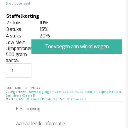
8 op voorraad
Staffelkorting
2 stuks
10%
3 stuks
15%
4 stuks
20%
Low Melt
Toevoegen aan winkelwagen
Lijmpatronen
500 gram
aantal
SKU:
4000510996448
Categorieën:
Bevestigingsmateriaal
,
Lijm
,
Lijmen en Lijmpistolen
,
Smithers-Oasis®
Merk:
OASIS® Floral Products
,
Smithers‑oasis
Beschrijving
Aanvullende informatie