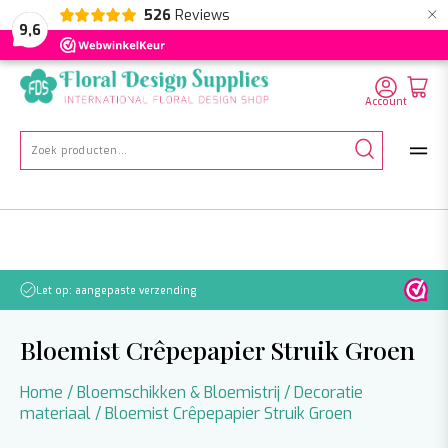
×
526
Reviews
NL
EN
DE
9,6
Account
Zoeken
naar:
Houdt rekening met vertraging!
Bloemist Crêpepapier Struik Groen
Home
/
Bloemschikken & Bloemistrij
/
Decoratie
materiaal
/ Bloemist Crêpepapier Struik Groen