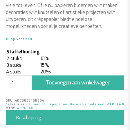
visie tot leven. Of je nu papieren bloemen wilt maken,
decoraties wilt knutselen of artistieke projecten wilt
uitvoeren, dit crêpepapier biedt eindeloze
mogelijkheden voor al je creatieve behoeften.
18 op voorraad
Staffelkorting
2 stuks
10%
3 stuks
15%
4 stuks
20%
Bloemist
Toevoegen aan winkelwagen
Crêpepapier
Struik
Groen
SKU:
4005063465564
aantal
Categorieën:
Bloemist Crêpepapier
,
Decoratie materiaal
,
WEROLA®
Merk:
WEROLA®
Beschrijving