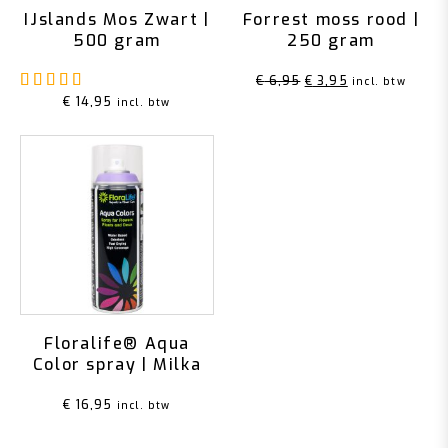
IJslands Mos Zwart |
Forrest moss rood |
500 gram
250 gram
Gewaardeerd
5.00
uit 5
Oorspronkelijke
Huidige
€
6,95
€
3,95
incl. btw
€
14,95
incl. btw
prijs
prijs
was:
is:
€ 6,95.
€ 3,95.
Floralife® Aqua
Color spray | Milka
€
16,95
incl. btw