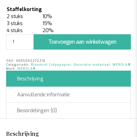
Staffelkorting
2 stuks
10%
3 stuks
15%
4 stuks
20%
Bloemist
Toevoegen aan winkelwagen
Crêpepapier
Half
Blauw
SKU:
4005063272216
aantal
Categorieën:
Bloemist Crêpepapier
,
Decoratie materiaal
,
WEROLA®
Merk:
WEROLA®
Beschrijving
Aanvullende informatie
Beoordelingen (0)
Beschrijving