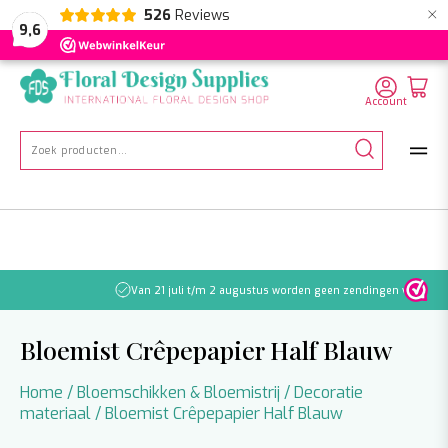
×
526
Reviews
NL
EN
DE
9,6
Account
Zoeken
naar:
Van 21 juli t/m 2 augustus worden geen zendingen verwerkt
Bloemist Crêpepapier Half Blauw
Home
/
Bloemschikken & Bloemistrij
/
Decoratie
materiaal
/ Bloemist Crêpepapier Half Blauw