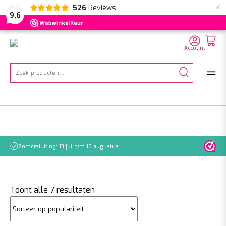
×
526
Reviews
NL
EN
DE
9,6
Account
Zoeken
naar:
Zomersluiting: 13 juli t/m 16 augustus
Let o
Gesorteerd
Toont alle 7 resultaten
op
populariteit