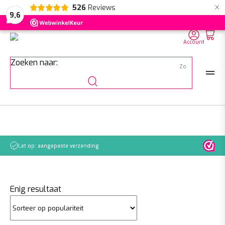
×
526
Reviews
NL
EN
DE
9,6
Account
Zoeken naar:
Let op: aangepaste verzending
Enig resultaat