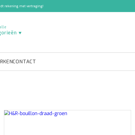
dt rekening met vertraging!
alle
gorieën
RKEN
CONTACT
BIO STEEKSCHUIM
CORSAGE MATERIAAL
H&R THE WIRE MAN®
DECORATIE MATERIAAL
LEHNER S
or
Bio Blokken
Lijm
Bloemist Crêpepapier
erd
Bio Balken
Magneten
Decoratie spuitverf
Bio Cilinders
Spelden
Mos
teit
Boeken
ie
Bio Graftakhouders
Tapes
Parel spelden
Bio Harten
Parels
Bio Ringen en Kransen
Reageerbuisjes
Rotan