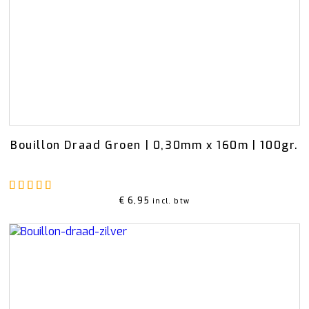
Schors
Wol Vilt
Wolkoord
MERCHANDISE
VOEDING EN
BESCHERMING
Petten
Merken
T-shirts
Bladglans
Truien
Bloemen voeding
Schoonmaak artikelen
Bouillon Draad Groen | 0,30mm x 160m | 100gr.
Gewaardeerd
5.00
uit 5
€
6,95
incl. btw