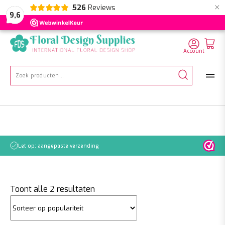
×
526
Reviews
NL
EN
DE
9,6
Account
Zoeken
naar:
Let op: aangepaste verzending
Gesorteerd
Toont alle 2 resultaten
op
populariteit