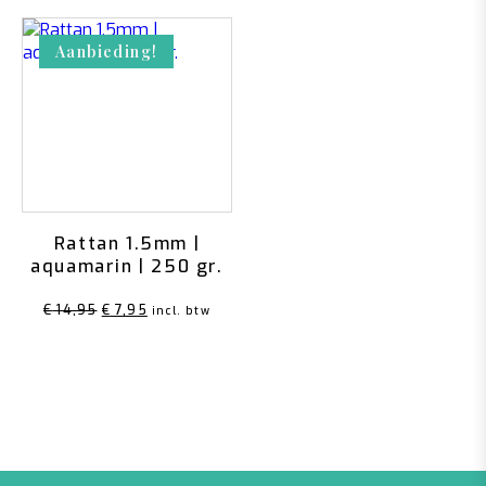
Aanbieding!
Rattan 1.5mm |
aquamarin | 250 gr.
Oorspronkelijke
Huidige
€
14,95
€
7,95
incl. btw
prijs
prijs
was:
is:
€ 14,95.
€ 7,95.