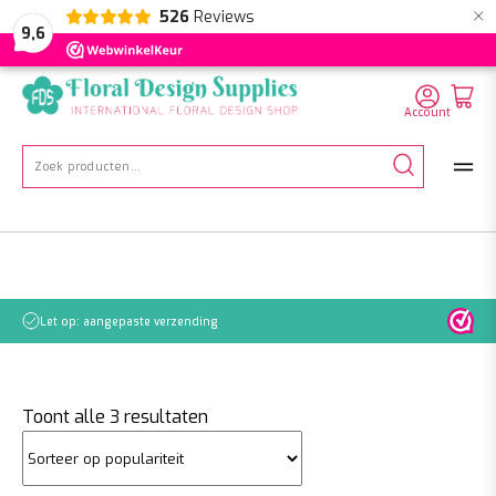
×
526
Reviews
NL
EN
DE
9,6
Account
Zoeken
naar:
Let op: aangepaste verzending
Gesorteerd
Toont alle 3 resultaten
op
populariteit