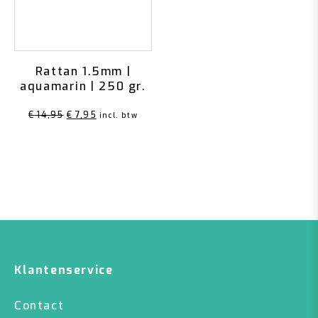
Rattan 1.5mm |
aquamarin | 250 gr.
Oorspronkelijke
Huidige
€
14,95
€
7,95
incl. btw
prijs
prijs
was:
is:
€ 14,95.
€ 7,95.
Klantenservice
Contact