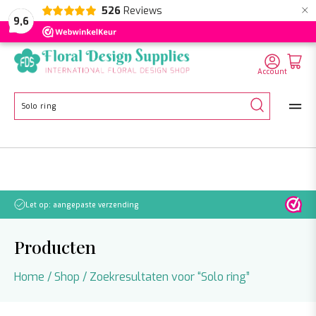
×
526
Reviews
NL
EN
DE
9,6
Account
Zoeken
naar:
Let op: aangepaste verzending
Producten
Home
/
Shop
/ Zoekresultaten voor “Solo ring”