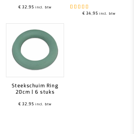
Gewaardeerd
5.00
u
€
32,95
incl. btw
€
34,95
incl. btw
Steekschuim Ring
20cm | 6 stuks
€
32,95
incl. btw